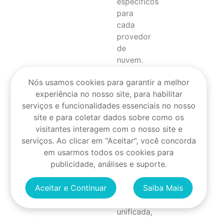
específicos
para
cada
provedor
de
nuvem.
Investir
Nós usamos cookies para garantir a melhor
em
experiência no nosso site, para habilitar
ferramentas
serviços e funcionalidades essenciais no nosso
de
site e para coletar dados sobre como os
gerenciamento
visitantes interagem com o nosso site e
multicloud:
serviços. Ao clicar em "Aceitar", você concorda
Utilizar
em usarmos todos os cookies para
plataformas
publicidade, análises e suporte.
que
ofereçam
Aceitar e Continuar
Saiba Mais
uma
visão
unificada,