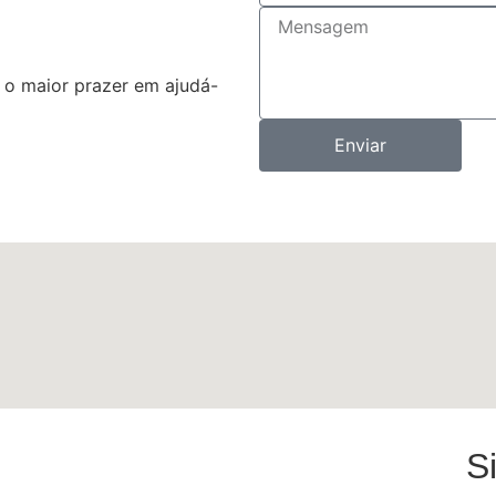
s o maior prazer em ajudá-
Enviar
S